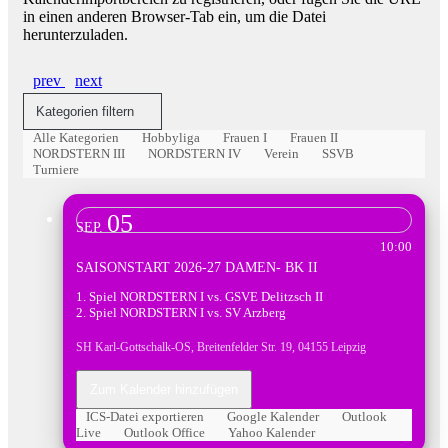
in einen anderen Browser-Tab ein, um die Datei
herunterzuladen.
prev
next
Kategorien filtern
Alle Kategorien
Hobbyliga
Frauen I
Frauen II
NORDSTERN III
NORDSTERN IV
Verein
SSVB
Turniere
05
Frauen I
SEP.
10:00
SAISONSTART 2026-27 DAMEN- BK II
1. Spiel NORDSTERN I vs. GSVE Delitzsch II
2. Spiel NORDSTERN I vs. SV Arzberg
SH Karl-Gottschalk-OS, Breitenfelder Str. 19, 04155 Leipzig
Zum Kalender hinzufügen
ICS-Datei exportieren
Google Kalender
Outlook
Live
Outlook Office
Yahoo Kalender