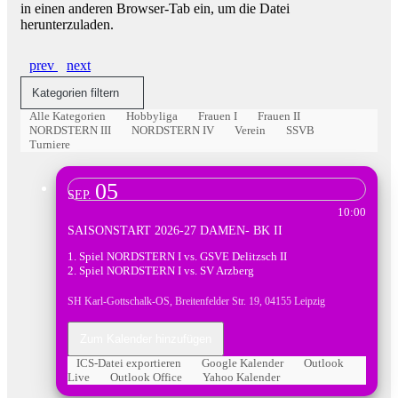
in einen anderen Browser-Tab ein, um die Datei
herunterzuladen.
prev
next
Kategorien filtern
Alle Kategorien
Hobbyliga
Frauen I
Frauen II
NORDSTERN III
NORDSTERN IV
Verein
SSVB
Turniere
05
Frauen I
SEP.
10:00
SAISONSTART 2026-27 DAMEN- BK II
1. Spiel NORDSTERN I vs. GSVE Delitzsch II
2. Spiel NORDSTERN I vs. SV Arzberg
SH Karl-Gottschalk-OS, Breitenfelder Str. 19, 04155 Leipzig
Zum Kalender hinzufügen
ICS-Datei exportieren
Google Kalender
Outlook
Live
Outlook Office
Yahoo Kalender